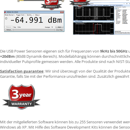
Die
USB
Power Sensoren eigenen sich für Frequenzen von
9kHz bis 50GHz
u
+20dBm
(80dB Dynamik-Bereich). Modellabhängig können durchschnittliche 
individueller Pulsprofile gemessen werden. Alle Produkte sind nach
NIST
-St
Satisfaction guarantee
: Wir sind überzeugt von der Qualität der Produkt
Garantie, falls Sie mit der Performance unzufrieden sind. Zusätzlich gewäh
Mit der mitgelieferten Software können bis zu 255 Sensoren verwendet werd
Windows ab XP. Mit Hilfe des Software Development Kits können die Senso