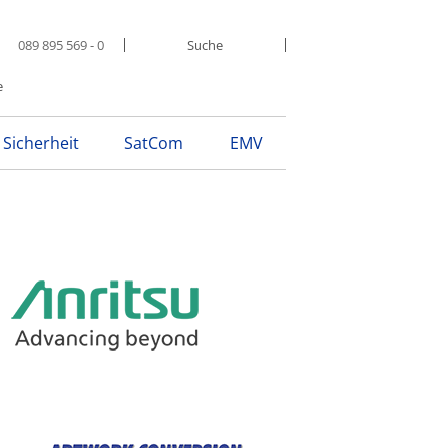
089 895 569 - 0
e
Sicherheit
SatCom
EMV