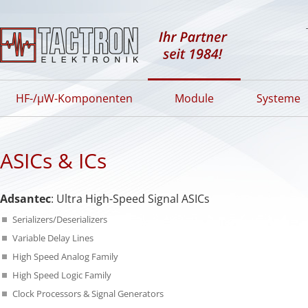
HF-/µW-Komponenten
Module
Systeme
ASICs & ICs
Adsantec
: Ultra High-Speed Signal
ASIC
s
Serializers/Deserializers
Variable Delay Lines
High Speed Analog Family
High Speed Logic Family
Clock Processors & Signal Generators