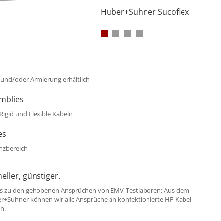
Huber+Suhner Sucoflex
 und/oder Armierung erhältlich
mblies
igid und Flexible Kabeln
es
nzbereich
eller, günstiger.
is zu den gehobenen Ansprüchen von
EMV
-Testlaboren: Aus dem
r+Suhner können wir alle Ansprüche an konfektionierte HF-Kabel
h.