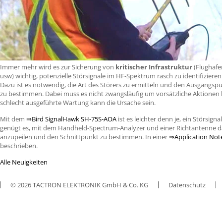
Immer mehr wird es zur Sicherung von
kritischer Infrastruktur
(Flughafen
usw) wichtig, potenzielle Störsignale im HF-Spektrum rasch zu identifizieren
Dazu ist es notwendig, die Art des Störers zu ermitteln und den Ausgangsp
zu bestimmen. Dabei muss es nicht zwangsläufig um vorsätzliche Aktionen 
schlecht ausgeführte Wartung kann die Ursache sein.
Mit dem
⇒Bird SignalHawk SH-75S-
AOA
ist es leichter denn je, ein Störsigna
genügt es, mit dem Handheld-Spectrum-Analyzer und einer Richtantenne da
anzupeilen und den Schnittpunkt zu bestimmen. In einer
⇒Application Not
beschrieben.
Alle Neuigkeiten
© 2026 TACTRON ELEKTRONIK GmbH & Co. KG
Datenschutz